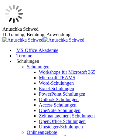
Zum
Anuschka Schwed
Inhalt
IT-Training, Beratung, Anwendung
springen
MS-Office-Akademie
Termine
Schulungen
Schulungen
Workshops für Microsoft 365
Microsoft TEAMS
Word-Schulungen
Excel-Schulungen
PowerPoint Schulungen
Outlook Schulungen
Access Schulungen
OneNote Schulungen
Zeitmanagement Schulungen
OpenOffice Schulungen
Umsteiger-Schulungen
Onlineangebote