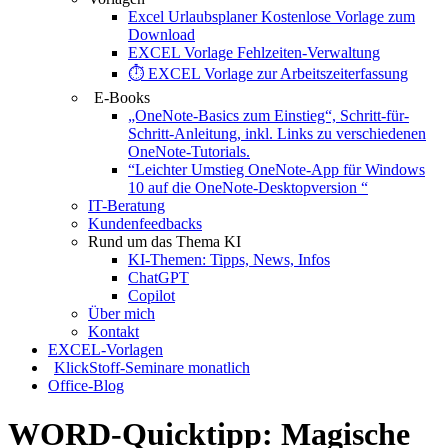
Excel Urlaubsplaner Kostenlose Vorlage zum
Download
EXCEL Vorlage Fehlzeiten-Verwaltung
⏱️ EXCEL Vorlage zur Arbeitszeiterfassung
E-Books
„OneNote-Basics zum Einstieg“, Schritt-für-
Schritt-Anleitung, inkl. Links zu verschiedenen
OneNote-Tutorials.
“Leichter Umstieg OneNote-App für Windows
10 auf die OneNote-Desktopversion “
IT-Beratung
Kundenfeedbacks
Rund um das Thema KI
KI-Themen: Tipps, News, Infos
ChatGPT
Copilot
Über mich
Kontakt
EXCEL-Vorlagen
KlickStoff-Seminare monatlich
Office-Blog
WORD-Quicktipp: Magische