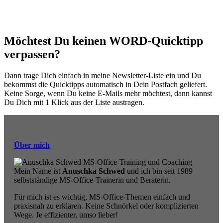
Möchtest Du keinen WORD-Quicktipp
verpassen?
Dann trage Dich einfach in meine Newsletter-Liste ein und Du
bekommst die Quicktipps automatisch in Dein Postfach geliefert.
Keine Sorge, wenn Du keine E-Mails mehr möchtest, dann kannst
Du Dich mit 1 Klick aus der Liste austragen.
Über mich
Mein Name ist
Anuschka Schwed
und ich bin seit 1989
selbstständige MS-Office-Trainerin und Beraterin.
Für mich ist es wichtig, MS-Office-Themen einfach und
praxisnah zu erklären. Keine Schnörkel oder komplizierten
Wege. Je effizienter, umso lieber!