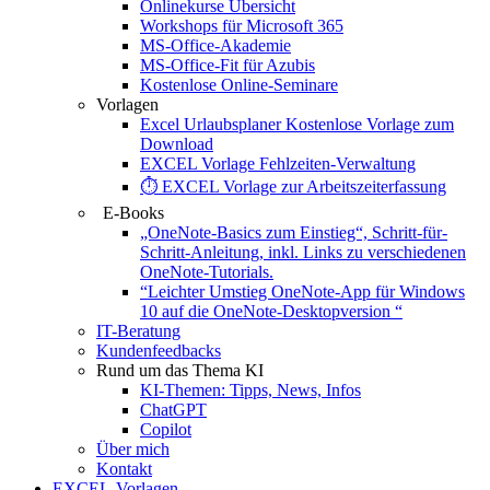
Onlinekurse Übersicht
Workshops für Microsoft 365
MS-Office-Akademie
MS-Office-Fit für Azubis
Kostenlose Online-Seminare
Vorlagen
Excel Urlaubsplaner Kostenlose Vorlage zum
Download
EXCEL Vorlage Fehlzeiten-Verwaltung
⏱️ EXCEL Vorlage zur Arbeitszeiterfassung
E-Books
„OneNote-Basics zum Einstieg“, Schritt-für-
Schritt-Anleitung, inkl. Links zu verschiedenen
OneNote-Tutorials.
“Leichter Umstieg OneNote-App für Windows
10 auf die OneNote-Desktopversion “
IT-Beratung
Kundenfeedbacks
Rund um das Thema KI
KI-Themen: Tipps, News, Infos
ChatGPT
Copilot
Über mich
Kontakt
EXCEL-Vorlagen