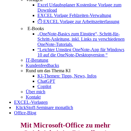
Excel Urlaubsplaner Kostenlose Vorlage zum
Download
EXCEL Vorlage Fehlzeiten-Verwaltung
⏱️ EXCEL Vorlage zur Arbeitszeiterfassung
E-Books
„OneNote-Basics zum Einstieg“, Schritt-für-
Schritt-Anleitung, inkl. Links zu verschiedenen
OneNote-Tutorials.
“Leichter Umstieg OneNote-App für Windows
10 auf die OneNote-Desktopversion “
IT-Beratung
Kundenfeedbacks
Rund um das Thema KI
KI-Themen: Tipps, News, Infos
ChatGPT
Copilot
Über mich
Kontakt
EXCEL-Vorlagen
KlickStoff-Seminare monatlich
Office-Blog
Mit Microsoft-Office zu mehr