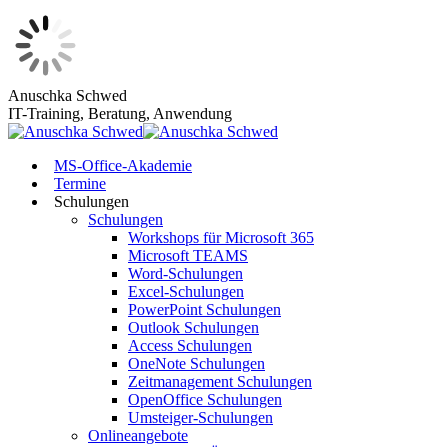
Zum
Anuschka Schwed
Inhalt
IT-Training, Beratung, Anwendung
springen
MS-Office-Akademie
Termine
Schulungen
Schulungen
Workshops für Microsoft 365
Microsoft TEAMS
Word-Schulungen
Excel-Schulungen
PowerPoint Schulungen
Outlook Schulungen
Access Schulungen
OneNote Schulungen
Zeitmanagement Schulungen
OpenOffice Schulungen
Umsteiger-Schulungen
Onlineangebote