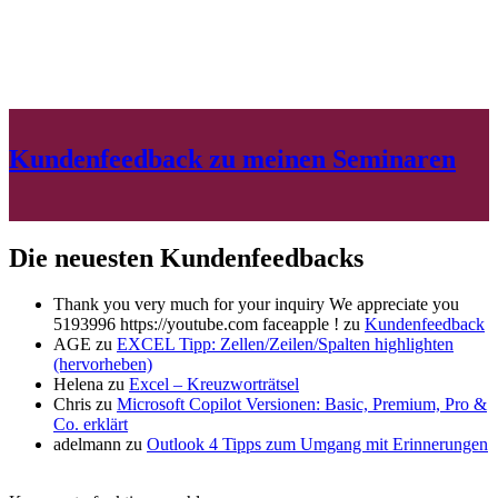
Kundenfeedback zu meinen Seminaren
Die neuesten Kundenfeedbacks
Thank you very much for your inquiry We appreciate you
5193996 https://youtube.com faceapple !
zu
Kundenfeedback
AGE
zu
EXCEL Tipp: Zellen/Zeilen/Spalten highlighten
(hervorheben)
Helena
zu
Excel – Kreuzworträtsel
Chris
zu
Microsoft Copilot Versionen: Basic, Premium, Pro &
Co. erklärt
adelmann
zu
Outlook 4 Tipps zum Umgang mit Erinnerungen