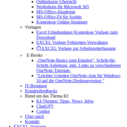
Onlinekurse Übersicht
Workshops für Microsoft 365
MS-Office-Akademie
MS-Office-Fit für Azubis
Kostenlose Online-Seminare
Vorlagen
Excel Urlaubsplaner Kostenlose Vorlage zum
Download
EXCEL Vorlage Fehlzeiten-Verwaltung
⏱️ EXCEL Vorlage zur Arbeitszeiterfassung
E-Books
„OneNote-Basics zum Einstieg“, Schritt-für-
Schritt-Anleitung, inkl. Links zu verschiedenen
OneNote-Tutorials.
“Leichter Umstieg OneNote-App für Windows
10 auf die OneNote-Desktopversion “
IT-Beratung
Kundenfeedbacks
Rund um das Thema KI
KI-Themen: Tipps, News, Infos
ChatGPT
Copilot
Über mich
Kontakt
EXCEL-Vorlagen