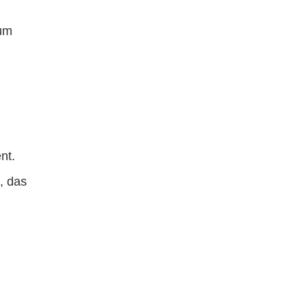
tum
nt.
, das