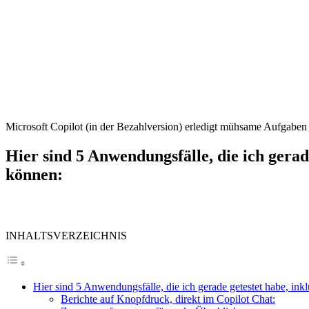
Microsoft Copilot (in der Bezahlversion) erledigt mühsame Aufgaben 
Hier sind
5 Anwendungsfälle
, die ich gera
können:
INHALTSVERZEICHNIS
Hier sind 5 Anwendungsfälle, die ich gerade getestet habe, inkl
Berichte auf Knopfdruck, direkt im Copilot Chat: