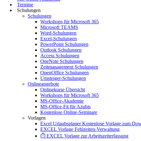
Termine
Schulungen
Schulungen
Workshops für Microsoft 365
Microsoft TEAMS
Word-Schulungen
Excel-Schulungen
PowerPoint Schulungen
Outlook Schulungen
Access Schulungen
OneNote Schulungen
Zeitmanagement Schulungen
OpenOffice Schulungen
Umsteiger-Schulungen
Onlineangebote
Onlinekurse Übersicht
Workshops für Microsoft 365
MS-Office-Akademie
MS-Office-Fit für Azubis
Kostenlose Online-Seminare
Vorlagen
Excel Urlaubsplaner Kostenlose Vorlage zum Do
EXCEL Vorlage Fehlzeiten-Verwaltung
⏱️ EXCEL Vorlage zur Arbeitszeiterfassung