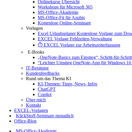
Onlinekurse Übersicht
Workshops für Microsoft 365
MS-Office-Akademie
MS-Office-Fit für Azubis
Kostenlose Online-Seminare
Vorlagen
Excel Urlaubsplaner Kostenlose Vorlage zum Do
EXCEL Vorlage Fehlzeiten-Verwaltung
⏱️ EXCEL Vorlage zur Arbeitszeiterfassung
E-Books
„OneNote-Basics zum Einstieg“, Schritt-für-Schrit
“Leichter Umstieg OneNote-App für Windows 10 
IT-Beratung
Kundenfeedbacks
Rund um das Thema KI
KI-Themen: Tipps, News, Infos
ChatGPT
Copilot
Über mich
Kontakt
EXCEL-Vorlagen
KlickStoff-Seminare monatlich
Office-Blog
MS-Office-Akademie