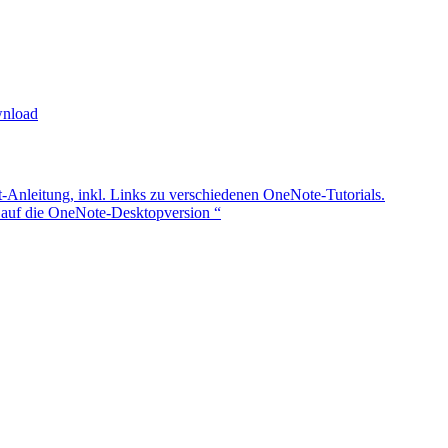
wnload
t-Anleitung, inkl. Links zu verschiedenen OneNote-Tutorials.
auf die OneNote-Desktopversion “