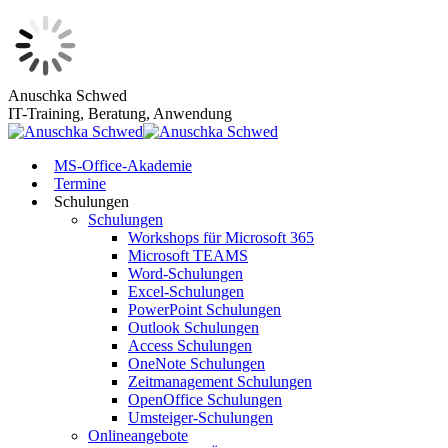
Zum
Anuschka Schwed
Inhalt
IT-Training, Beratung, Anwendung
springen
MS-Office-Akademie
Termine
Schulungen
Schulungen
Workshops für Microsoft 365
Microsoft TEAMS
Word-Schulungen
Excel-Schulungen
PowerPoint Schulungen
Outlook Schulungen
Access Schulungen
OneNote Schulungen
Zeitmanagement Schulungen
OpenOffice Schulungen
Umsteiger-Schulungen
Onlineangebote