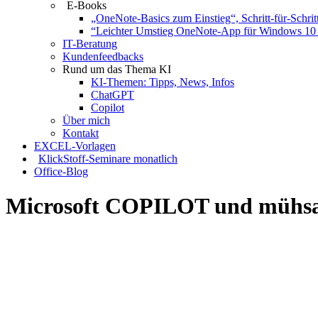
E-Books
„OneNote-Basics zum Einstieg“, Schritt-für-Schrit
“Leichter Umstieg OneNote-App für Windows 10 
IT-Beratung
Kundenfeedbacks
Rund um das Thema KI
KI-Themen: Tipps, News, Infos
ChatGPT
Copilot
Über mich
Kontakt
EXCEL-Vorlagen
KlickStoff-Seminare monatlich
Office-Blog
Microsoft COPILOT und mühsam