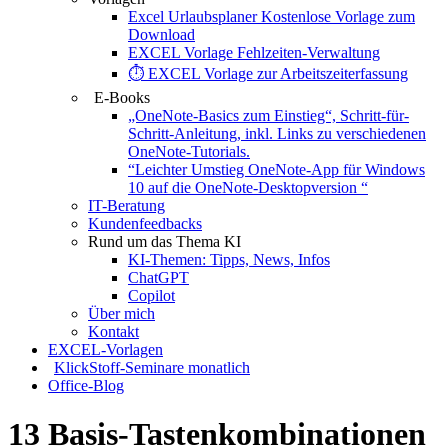
Excel Urlaubsplaner Kostenlose Vorlage zum
Download
EXCEL Vorlage Fehlzeiten-Verwaltung
⏱️ EXCEL Vorlage zur Arbeitszeiterfassung
E-Books
„OneNote-Basics zum Einstieg“, Schritt-für-
Schritt-Anleitung, inkl. Links zu verschiedenen
OneNote-Tutorials.
“Leichter Umstieg OneNote-App für Windows
10 auf die OneNote-Desktopversion “
IT-Beratung
Kundenfeedbacks
Rund um das Thema KI
KI-Themen: Tipps, News, Infos
ChatGPT
Copilot
Über mich
Kontakt
EXCEL-Vorlagen
KlickStoff-Seminare monatlich
Office-Blog
13 Basis-Tastenkombinationen