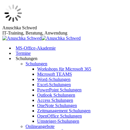
Zum
Anuschka Schwed
Inhalt
IT-Training, Beratung, Anwendung
springen
MS-Office-Akademie
Termine
Schulungen
Schulungen
Workshops für Microsoft 365
Microsoft TEAMS
Word-Schulungen
Excel-Schulungen
PowerPoint Schulungen
Outlook Schulungen
Access Schulungen
OneNote Schulungen
Zeitmanagement Schulungen
OpenOffice Schulungen
Umsteiger-Schulungen
Onlineangebote