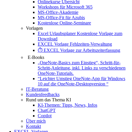
Onlinekurse Übersicht
Workshops für Microsoft 365
MS-Office-Akademie
MS-Office-Fit für Azubis
Kostenlose Online-Seminare
Vorlagen
Excel Urlaubsplaner Kostenlose Vorlage zum
Download
EXCEL Vorlage Fehlzeiten-Verwaltung
⏱️ EXCEL Vorlage zur Arbeitszeiterfassung
E-Books
„OneNote-Basics zum Einstieg“, Schritt-für-
Schritt-Anleitung, inkl. Links zu verschiedenen
OneNote-Tutorials.
“Leichter Umstieg OneNote-App für Windows
10 auf die OneNote-Desktopversion “
IT-Beratung
Kundenfeedbacks
Rund um das Thema KI
KI-Themen: Tipps, News, Infos
ChatGPT
Copilot
Über mich
Kontakt
EXCEL-Vorlagen