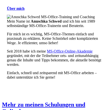
Über mich
Mein Name ist
Anuschka Schwed
und ich bin seit 1989
selbstständige MS-Office-Trainerin und Beraterin.
Für mich ist es wichtig, MS-Office-Themen einfach und
praxisnah zu erklären. Keine Schnörkel oder komplizierten
Wege. Je effizienter, umso lieber!
Seit 2018 habe ich meine
MS-Office-Online-Akademie
gegründet, mit der die Teilnehmer orts- und zeitunabhängig
genau die Inhalte und Tipps bekommen, die aktuelle benötigt
werden.
Einfach, schnell und zeitsparend mit MS-Office arbeiten –
dabei unterstütze ich Sie gerne!
Persönlicher
E-
Facebook
YouTube
Linkedin
Pinterest
Blog
mail
/
Webseite
Mehr zu meinen Schulungen und