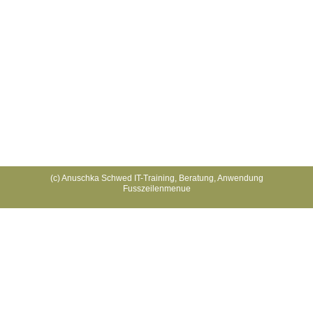
Lese Details
MSOA-Iris Mayr
(c) Anuschka Schwed IT-Training, Beratung, Anwendung
Fusszeilenmenue