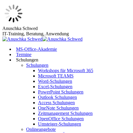
Zum
Anuschka Schwed
Inhalt
IT-Training, Beratung, Anwendung
springen
MS-Office-Akademie
Termine
Schulungen
Schulungen
Workshops für Microsoft 365
Microsoft TEAMS
Word-Schulungen
Excel-Schulungen
PowerPoint Schulungen
Outlook Schulungen
Access Schulungen
OneNote Schulungen
Zeitmanagement Schulungen
OpenOffice Schulungen
Umsteiger-Schulungen
Onlineangebote