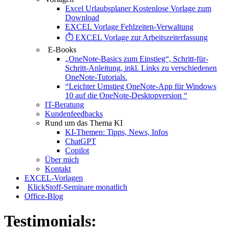
Excel Urlaubsplaner Kostenlose Vorlage zum
Download
EXCEL Vorlage Fehlzeiten-Verwaltung
⏱️ EXCEL Vorlage zur Arbeitszeiterfassung
E-Books
„OneNote-Basics zum Einstieg“, Schritt-für-
Schritt-Anleitung, inkl. Links zu verschiedenen
OneNote-Tutorials.
“Leichter Umstieg OneNote-App für Windows
10 auf die OneNote-Desktopversion “
IT-Beratung
Kundenfeedbacks
Rund um das Thema KI
KI-Themen: Tipps, News, Infos
ChatGPT
Copilot
Über mich
Kontakt
EXCEL-Vorlagen
KlickStoff-Seminare monatlich
Office-Blog
Testimonials: