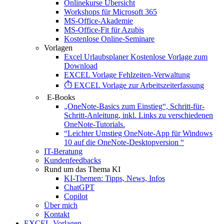
Onlinekurse Übersicht
Workshops für Microsoft 365
MS-Office-Akademie
MS-Office-Fit für Azubis
Kostenlose Online-Seminare
Vorlagen
Excel Urlaubsplaner Kostenlose Vorlage zum
Download
EXCEL Vorlage Fehlzeiten-Verwaltung
⏱️ EXCEL Vorlage zur Arbeitszeiterfassung
E-Books
„OneNote-Basics zum Einstieg“, Schritt-für-
Schritt-Anleitung, inkl. Links zu verschiedenen
OneNote-Tutorials.
“Leichter Umstieg OneNote-App für Windows
10 auf die OneNote-Desktopversion “
IT-Beratung
Kundenfeedbacks
Rund um das Thema KI
KI-Themen: Tipps, News, Infos
ChatGPT
Copilot
Über mich
Kontakt
EXCEL-Vorlagen